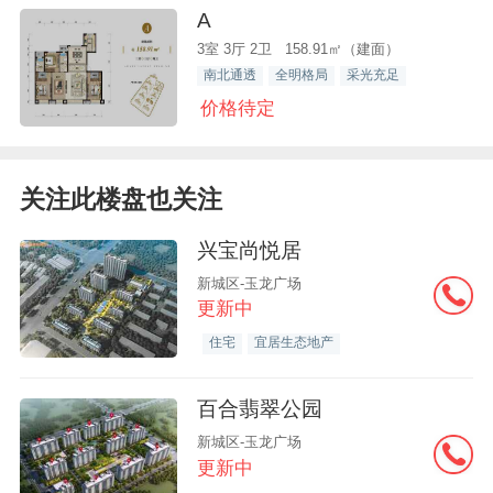
A
3室 3厅 2卫 158.91㎡（建面）
南北通透
全明格局
采光充足
价格待定
关注此楼盘也关注
兴宝尚悦居
新城区-玉龙广场
更新中
住宅
宜居生态地产
百合翡翠公园
新城区-玉龙广场
更新中