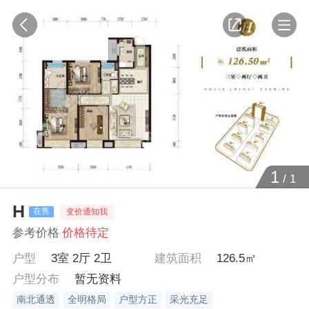
1
/
1
H
在售
变价通知我
参考价格
价格待定
户型
3室 2厅 2卫
建筑面积
126.5㎡
户型分布
暂无资料
南北通透
全明格局
户型方正
采光充足